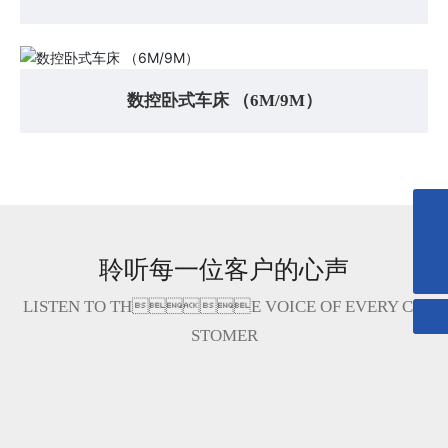
数控卧式车床 （6M/9M）
0731-58276238
聆听每一位客户的心声
admin@zyjcxz.com
LISTEN TO THE VOICE OF EVERY CU
STOMER