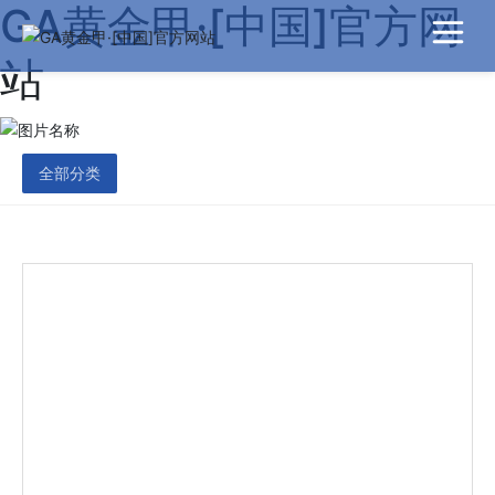
GA黄金甲·[中国]官方网
站
全部分类