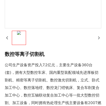
数控等离子切割机
公司生产设备资产投入7.2亿元，主要生产设备360台
(套)，拥有大型数控车床、国内重型装配领域先进厚板切
割机、精密等离子切割机、数控激光切割机，立式、卧式
加工中心、数控落地镗、数控龙门镗铣床、复合车削复合
加工中心，数控五轴联动复合加工中心等一批大型数控切
割、加工设备，同时拥有热处理生产线主要设备有200T燃