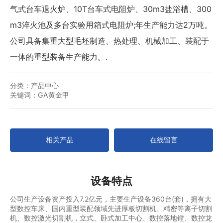
气式台车退火炉、10T台车式电阻炉、30m3盐浴槽、300
m3淬火池及多台实验用箱式电阻炉;年生产能力达2万吨。
公司具备集重大型毛坯制造、热处理、机械加工、装配于
一体的重型装备生产能力。.
分类：产品中心
关键词：GA黄金甲
相关产品
在线留言
设备特点
公司生产设备资产投入7.2亿元，主要生产设备360台(套)，拥有大
型数控车床、国内重型装配领域先进厚板切割机、精密等离子切割
机、数控激光切割机，立式、卧式加工中心、数控落地镗、数控龙