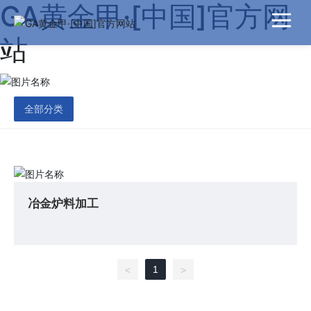
GA黄金甲·[中国]官方网
站
全部分类
冶金炉料加工
1
<
>