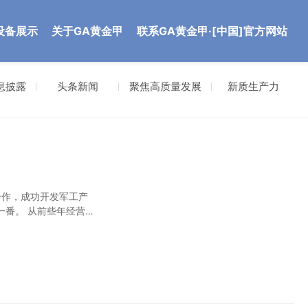
设备展示
关于GA黄金甲
联系GA黄金甲·[中国]官方网站
息披露
头条新闻
聚焦高质量发展
新质生产力
合作，成功开发军工产
一番。 从前些年经营举
关键，只有打造一支优